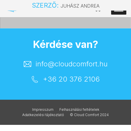
SZERZŐ:
JUHÁSZ ANDREA
Kérdése van?
info@cloudcomfort.hu
+36 20 376 2106
Impresszum
Felhasználási feltételek
Adatkezelési tájékoztató
© Cloud Comfort 2024