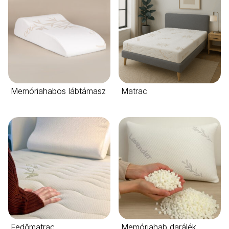
Memóriahabos lábtámasz
Matrac
Fedőmatrac
Memóriahab darálék