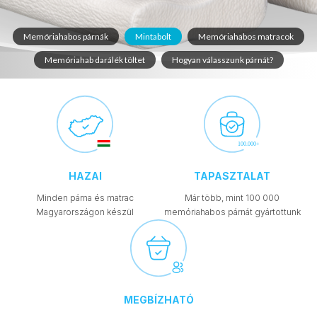
Memóriahabos párnák
Mintabolt
Memóriahabos matracok
Memóriahab darálék töltet
Hogyan válasszunk párnát?
HAZAI
TAPASZTALAT
Minden párna és matrac
Már több, mint 100 000
Magyarországon készül
memóriahabos párnát gyártottunk
MEGBÍZHATÓ