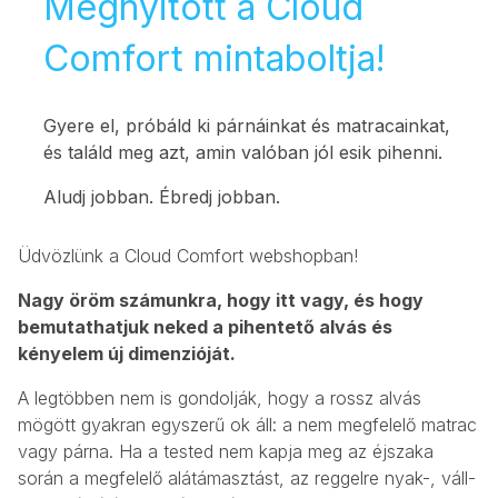
Megnyitott a Cloud
Comfort mintaboltja!
Gyere el, próbáld ki párnáinkat és matracainkat,
és találd meg azt, amin valóban jól esik pihenni.
Aludj jobban. Ébredj jobban.
Üdvözlünk a Cloud Comfort webshopban!
Nagy öröm számunkra, hogy itt vagy, és hogy
bemutathatjuk neked a pihentető alvás és
kényelem új dimenzióját.
A legtöbben nem is gondolják, hogy a rossz alvás
mögött gyakran egyszerű ok áll: a nem megfelelő matrac
vagy párna. Ha a tested nem kapja meg az éjszaka
során a megfelelő alátámasztást, az reggelre nyak-, váll-