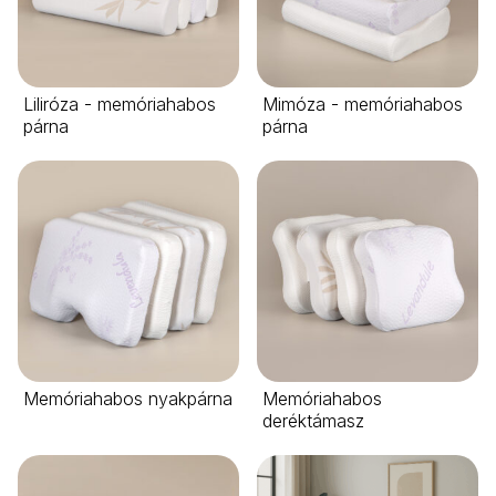
Liliróza - memóriahabos
Mimóza - memóriahabos
párna
párna
Memóriahabos nyakpárna
Memóriahabos
deréktámasz