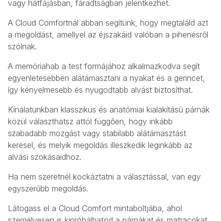
vagy hátfájásban, fáradtságban jelentkezhet.
A Cloud Comfortnál abban segítünk, hogy megtaláld azt
a megoldást, amellyel az éjszakáid valóban a pihenésről
szólnak.
A memóriahab a test formájához alkalmazkodva segít
egyenletesebben alátámasztani a nyakat és a gerincet,
így kényelmesebb és nyugodtabb alvást biztosíthat.
Kínálatunkban klasszikus és anatómiai kialakítású párnák
közül választhatsz attól függően, hogy inkább
szabadabb mozgást vagy stabilabb alátámasztást
keresel, és melyik megoldás illeszkedik leginkább az
alvási szokásaidhoz.
Ha nem szeretnél kockáztatni a választással, van egy
egyszerűbb megoldás.
Látogass el a Cloud Comfort mintaboltjába, ahol
személyesen is kipróbálhatod a párnákat és matracokat.